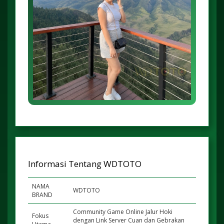
Informasi Tentang WDTOTO
NAMA
WDTOTO
BRAND
Community Game Online Jalur Hoki
Fokus
dengan Link Server Cuan dan Gebrakan