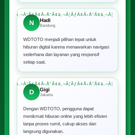
Hadi
N
Bandung
WDTOTO menjadi pilihan tepat untuk
hiburan digital karena menawarkan navigasi
sederhana dan layanan yang responsif
setiap saat.
Gigi
D
Jakarta
Dengan WDTOTO, pengguna dapat
menikmati hiburan online yang lebih efisien
tanpa proses rumit, cukup akses dan
langsung digunakan.