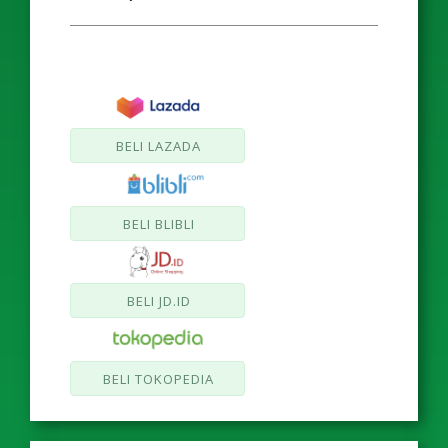
MARKETPLACE PARTNER
BELI LAZADA
BELI BLIBLI
BELI JD.ID
BELI TOKOPEDIA