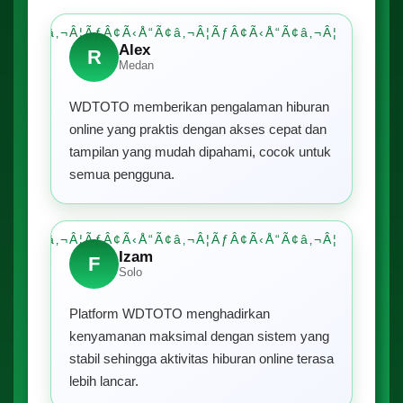
Alex
R
Medan
WDTOTO memberikan pengalaman hiburan
online yang praktis dengan akses cepat dan
tampilan yang mudah dipahami, cocok untuk
semua pengguna.
Izam
F
Solo
Platform WDTOTO menghadirkan
kenyamanan maksimal dengan sistem yang
stabil sehingga aktivitas hiburan online terasa
lebih lancar.